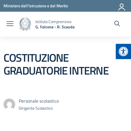
Vai ai contenuti
Vai al menu di navigazione
Vai al footer
Ministero dell'Istruzione e del Merito
Istituto Comprensivo
G. Falcone - R. Scauda
Apr
COSTITUZIONE
GRADUATORIE INTERNE
Personale scolastico
Dirigente Scolastico