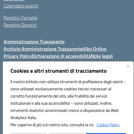
Calendario eventi
Registro Famiglie
Registro Docenti
Amministrazione Trasparente
Archivio Amministrazione Trasparente
Albo Online
Privacy Policy
Dichiarazione di accessibilità
Note legali
Cookies e altri strumenti di tracciamento
Istituto Comprensivo Statale
Il nostro Istituto non utilizza strumenti di profilazione degli utenti -
8° G. FALCONE – R. SCAUDA"
sono utilizzati esclusivamente cookies tecnici necessari al
Via Cupa Campanariello, 5 - 80059, Torre del Greco (NA)
corretto funzionamento del sito, alla fruibilità dei servizi
Tel. +39 0818834377 - Fax +39 0818834377 - Cod.Fisc. 95170530638
istituzionali e alla sua accessibilità – sono utilizzati, inoltre,
Email: naic8df00a@istruzione.it - PEC: naic8df00a@pec.istruzione.it
strumenti statistici anonimizzati messi a disposizione da Web
Analytics Italia.
Hosting & Powered by 3D Solution S.r.l.
Per saperne di più sul nostro sito, consulta la ns.
Cookie Policy.
Concept & Design by Designers Italia