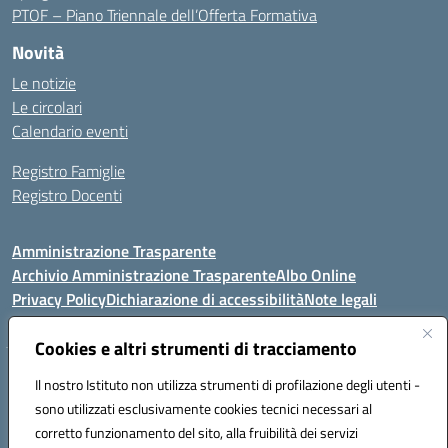
PTOF – Piano Triennale dell’Offerta Formativa
Novità
Le notizie
Le circolari
Calendario eventi
Registro Famiglie
Registro Docenti
Amministrazione Trasparente
Archivio Amministrazione Trasparente
Albo Online
Privacy Policy
Dichiarazione di accessibilità
Note legali
Cookies e altri strumenti di tracciamento
Istituto Comprensivo Statale
Il nostro Istituto non utilizza strumenti di profilazione degli utenti -
8° G. FALCONE – R. SCAUDA"
sono utilizzati esclusivamente cookies tecnici necessari al
Via Cupa Campanariello, 5 - 80059, Torre del Greco (NA)
corretto funzionamento del sito, alla fruibilità dei servizi
Tel. +39 0818834377 - Fax +39 0818834377 - Cod.Fisc. 95170530638