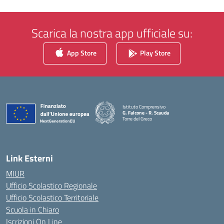
Scarica la nostra app ufficiale su:
App Store
Play Store
Istituto Comprensivo
G. Falcone - R. Scauda
Torre del Greco
— Visita la pagina iniziale della scuola
Link Esterni
MIUR
Ufficio Scolastico Regionale
Ufficio Scolastico Territoriale
Scuola in Chiaro
Iscrizioni On Line