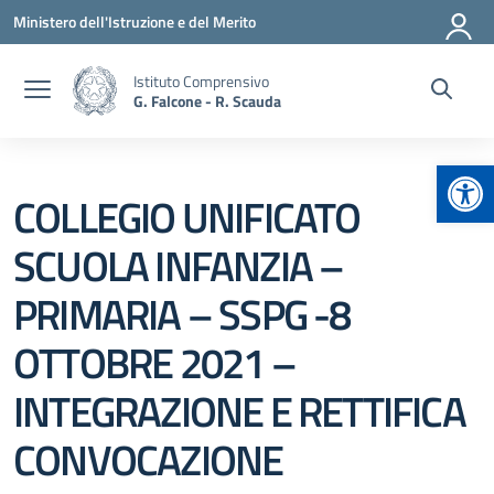
Vai ai contenuti
Vai al menu di navigazione
Vai al footer
Ministero dell'Istruzione e del Merito
Istituto Comprensivo
G. Falcone - R. Scauda
Apr
COLLEGIO UNIFICATO
SCUOLA INFANZIA –
PRIMARIA – SSPG -8
OTTOBRE 2021 –
INTEGRAZIONE E RETTIFICA
CONVOCAZIONE