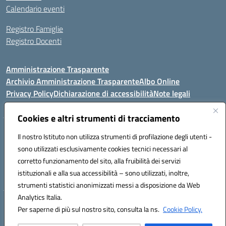
Calendario eventi
Registro Famiglie
Registro Docenti
Amministrazione Trasparente
Archivio Amministrazione Trasparente
Albo Online
Privacy Policy
Dichiarazione di accessibilità
Note legali
Cookies e altri strumenti di tracciamento
Istituto Comprensivo Statale
Il nostro Istituto non utilizza strumenti di profilazione degli utenti -
8° G. FALCONE – R. SCAUDA"
sono utilizzati esclusivamente cookies tecnici necessari al
Via Cupa Campanariello, 5 - 80059, Torre del Greco (NA)
corretto funzionamento del sito, alla fruibilità dei servizi
Tel. +39 0818834377 - Fax +39 0818834377 - Cod.Fisc. 95170530638
istituzionali e alla sua accessibilità – sono utilizzati, inoltre,
Email: naic8df00a@istruzione.it - PEC: naic8df00a@pec.istruzione.it
strumenti statistici anonimizzati messi a disposizione da Web
Analytics Italia.
Hosting & Powered by 3D Solution S.r.l.
Per saperne di più sul nostro sito, consulta la ns.
Cookie Policy.
Concept & Design by Designers Italia