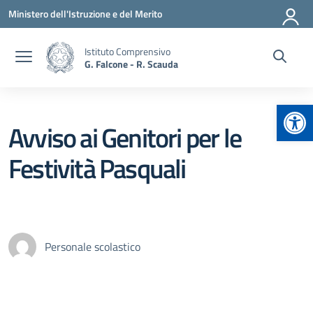
Vai ai contenuti
Vai al menu di navigazione
Vai al footer
Ministero dell'Istruzione e del Merito
Istituto Comprensivo
G. Falcone - R. Scauda
Apr
Avviso ai Genitori per le
Festività Pasquali
Personale scolastico