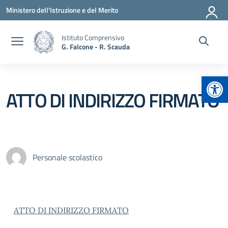
Vai ai contenuti
Vai al menu di navigazione
Vai al footer
Ministero dell'Istruzione e del Merito
Istituto Comprensivo
G. Falcone - R. Scauda
Apr
ATTO DI INDIRIZZO FIRMATO
Personale scolastico
ATTO DI INDIRIZZO FIRMATO